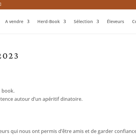
A vendre
Herd-Book
Sélection
Éleveurs
C
2023
d book.
stence autour d’un apéritif dinatoire.
:
teurs qui nous ont permis d’être amis et de garder confianc