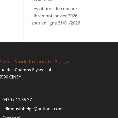
Les photos du concours
Libramont janvier 2026
sont en ligne
31/01/2026
Herd-Book Limousin Belge
rue des Champs Elysées, 4
5590 CINEY
0470 / 11 35 37
lelimousinbelge@outlook.com
Facebook