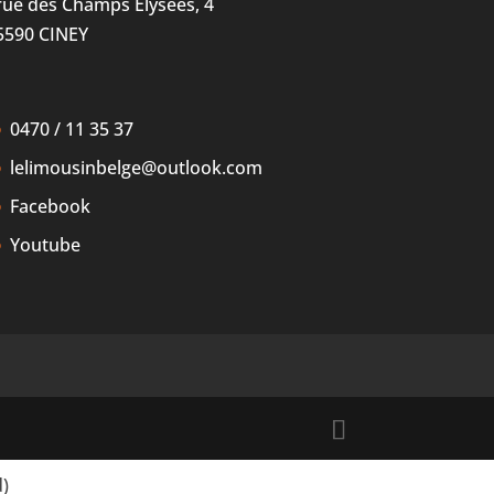
rue des Champs Elysées, 4
5590 CINEY
0470 / 11 35 37
lelimousinbelge@outlook.com
Facebook
Youtube
d
)