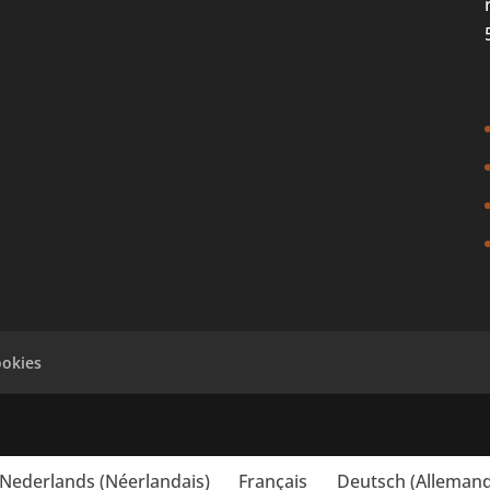
ookies
Nederlands
(
Néerlandais
)
Français
Deutsch
(
Alleman