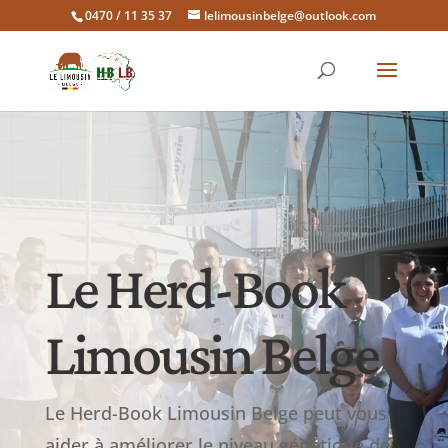
0470 / 11 35 37
lelimousinbelge@outlook.com
Le Herd-Book
Limousin Belge
Le Herd-Book Limousin Belge peut vous
aider à améliorer le niveau génétique de