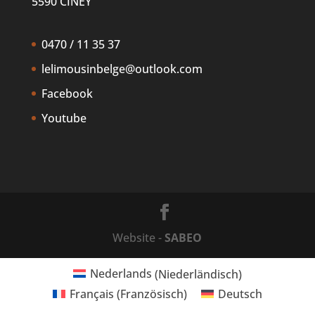
5590 CINEY
0470 / 11 35 37
lelimousinbelge@outlook.com
Facebook
Youtube
Website -
SABEO
Nederlands
(
Niederländisch
)
Français
(
Französisch
)
Deutsch