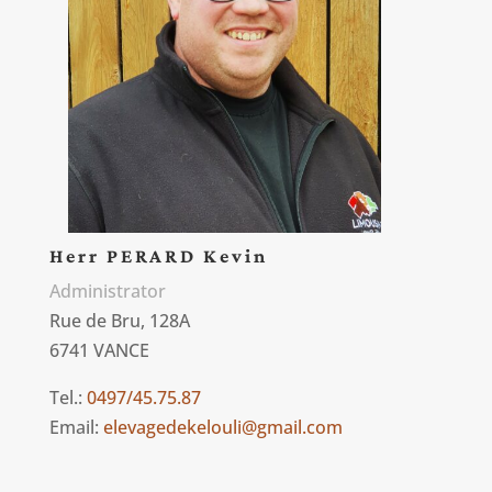
Herr PERARD Kevin
Administrator
Rue de Bru, 128A
6741 VANCE
Tel.:
0497/45.75.87
Email:
elevagedekelouli@gmail.com