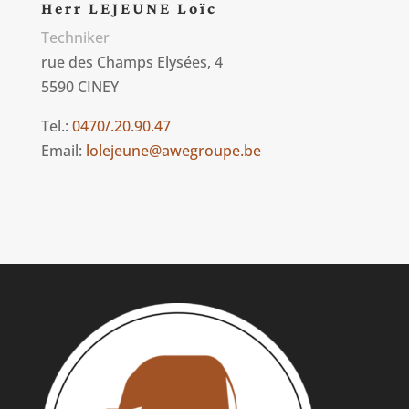
Herr LEJEUNE Loïc
Techniker
rue des Champs Elysées, 4
5590 CINEY
Tel.:
0470/.20.90.47
Email:
lolejeune@awegroupe.be