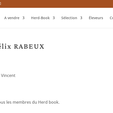
A vendre
Herd-Book
Sélection
Éleveurs
C
élix RABEUX
 Vincent
tous les membres du Herd book.