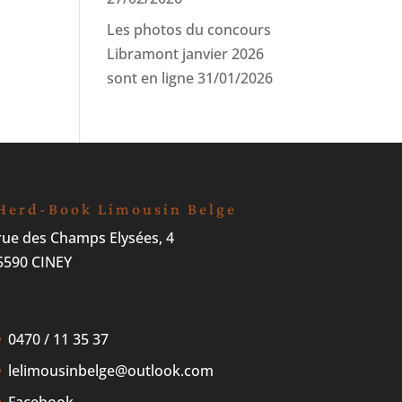
Les photos du concours
Libramont janvier 2026
sont en ligne
31/01/2026
Herd-Book Limousin Belge
rue des Champs Elysées, 4
5590 CINEY
0470 / 11 35 37
lelimousinbelge@outlook.com
Facebook