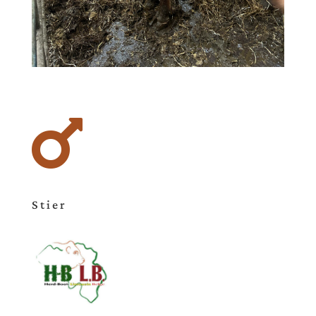

Stier