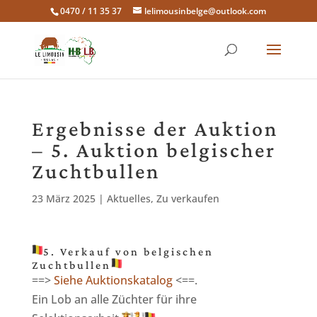
0470 / 11 35 37
lelimousinbelge@outlook.com
Ergebnisse der Auktion
– 5. Auktion belgischer
Zuchtbullen
23 März 2025
|
Aktuelles
,
Zu verkaufen
5. Verkauf von belgischen
Zuchtbullen
==>
Siehe Auktionskatalog
<==.
Ein Lob an alle Züchter für ihre