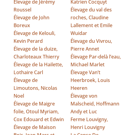
Elevage de Jérémy
Katrien Cocquyt
Roussel
Élevage du val des
Élevage de John
roches, Claudine
Boreux
Lallement et Emile
Élevage de Kelouli,
Wuidar
Kevin Perard
Élevage du Vivrou,
Élevage de la duize,
Pierre Annet
Charloteaux Thierry
Élevage Par-delà l’eau,
Élevage de la Hailette,
Michael Marlet
Lothaire Carl
Élevage Van’t
Élevage de
Heerbroek, Louis
Limoutons, Nicolas
Heeren
Noel
Élevage von
Élevage de Maigre
Malscheid, Hoffmann
folie, Otoul Myriam,
Andy et Luc
Cox Edouard et Edwin
Ferme Louvigny,
Élevage de Maison
Henri Louvigny
Bois, Jean-Marc et
La Cense De