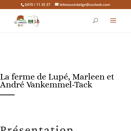
0470 / 11 35 37
lelimousinbelge@outlook.com
La ferme de Lupé, Marleen et
André Vankemmel-Tack
Présentation