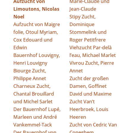
Aufzucht von
Marie-Claude und
Limoutons, Nicolas
Jean-Claude
Noel
Stipy Zucht,
Aufzucht von Maigre
Dominique
folie, Otoul Myriam,
Stommelink und
Cox Edouard und
Roger Petitfrere
Edwin
Viehzucht Par-delà
Bauernhof Louvigny,
l’eau, Michael Marlet
Henri Louvigny
Vivrou Zucht, Pierre
Biourge Zucht,
Annet
Philippe Annet
Zucht der großen
Charneux Zucht,
Damen, Goffinet
Chantal Brouillard
David und Maxime
und Michel Sarlet
Zucht Van’t
Der Bauernhof Lupé,
Heerbroek, Louis
Marleen und André
Heeren
Vankemmel-Tack
Zucht von Cedric Van
Der Bauernhof von
Coneghem