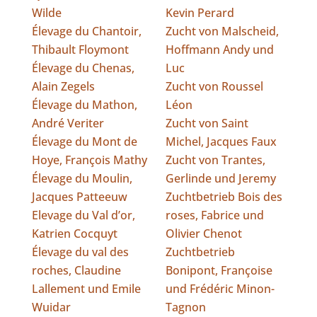
Wilde
Kevin Perard
Élevage du Chantoir,
Zucht von Malscheid,
Thibault Floymont
Hoffmann Andy und
Élevage du Chenas,
Luc
Alain Zegels
Zucht von Roussel
Élevage du Mathon,
Léon
André Veriter
Zucht von Saint
Élevage du Mont de
Michel, Jacques Faux
Hoye, François Mathy
Zucht von Trantes,
Élevage du Moulin,
Gerlinde und Jeremy
Jacques Patteeuw
Zuchtbetrieb Bois des
Elevage du Val d’or,
roses, Fabrice und
Katrien Cocquyt
Olivier Chenot
Élevage du val des
Zuchtbetrieb
roches, Claudine
Bonipont, Françoise
Lallement und Emile
und Frédéric Minon-
Wuidar
Tagnon