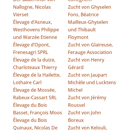
Nallogne, Nicolas
Zucht von Ghyselen
Vierset
Fons, Béatrice
Élevage d’Asneux,
Mailleux-Ghyselen
Westhovens Philippe
und Thibault
und Warzée Etienne
Floymont
Élevage d’Opont,
Zucht von Glaireuse,
Frenesagri SPRL
Ferauge Association
Élevage de la duize,
Zucht von Henry
Charloteaux Thierry
Gérard
Élevage de la Hailette,
Zucht von Jaupart
Lothaire Carl
Michèle und Lucktens
Élevage de Mossée,
Michel
Rabeux-Cassart SRL
Zucht von Jérémy
Élevage du Bois
Roussel
Basset, François Moos
Zucht von John
Élevage du Bois
Boreux
Quinaux, Nicolas De
Zucht von Kelouli,