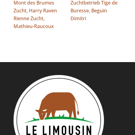
Mont des Brumes
Zuchtbetrieb Tige de
Zucht, Harry Raven
Buresse, Beguin
Rienne Zucht,
Dimitri
Mathieu-Raucoux