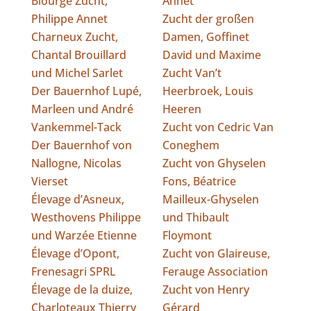
Biourge Zucht,
Annet
Philippe Annet
Zucht der großen
Charneux Zucht,
Damen, Goffinet
Chantal Brouillard
David und Maxime
und Michel Sarlet
Zucht Van’t
Der Bauernhof Lupé,
Heerbroek, Louis
Marleen und André
Heeren
Vankemmel-Tack
Zucht von Cedric Van
Der Bauernhof von
Coneghem
Nallogne, Nicolas
Zucht von Ghyselen
Vierset
Fons, Béatrice
Élevage d’Asneux,
Mailleux-Ghyselen
Westhovens Philippe
und Thibault
und Warzée Etienne
Floymont
Élevage d’Opont,
Zucht von Glaireuse,
Frenesagri SPRL
Ferauge Association
Élevage de la duize,
Zucht von Henry
Charloteaux Thierry
Gérard