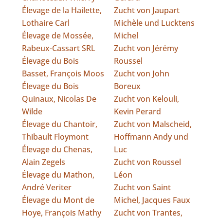
Élevage de la Hailette,
Zucht von Jaupart
Lothaire Carl
Michèle und Lucktens
Élevage de Mossée,
Michel
Rabeux-Cassart SRL
Zucht von Jérémy
Élevage du Bois
Roussel
Basset, François Moos
Zucht von John
Élevage du Bois
Boreux
Quinaux, Nicolas De
Zucht von Kelouli,
Wilde
Kevin Perard
Élevage du Chantoir,
Zucht von Malscheid,
Thibault Floymont
Hoffmann Andy und
Élevage du Chenas,
Luc
Alain Zegels
Zucht von Roussel
Élevage du Mathon,
Léon
André Veriter
Zucht von Saint
Élevage du Mont de
Michel, Jacques Faux
Hoye, François Mathy
Zucht von Trantes,