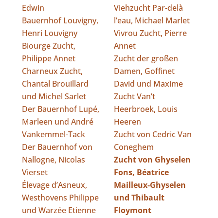
Edwin
Viehzucht Par-delà
Bauernhof Louvigny,
l’eau, Michael Marlet
Henri Louvigny
Vivrou Zucht, Pierre
Biourge Zucht,
Annet
Philippe Annet
Zucht der großen
Charneux Zucht,
Damen, Goffinet
Chantal Brouillard
David und Maxime
und Michel Sarlet
Zucht Van’t
Der Bauernhof Lupé,
Heerbroek, Louis
Marleen und André
Heeren
Vankemmel-Tack
Zucht von Cedric Van
Der Bauernhof von
Coneghem
Nallogne, Nicolas
Zucht von Ghyselen
Vierset
Fons, Béatrice
Élevage d’Asneux,
Mailleux-Ghyselen
Westhovens Philippe
und Thibault
und Warzée Etienne
Floymont