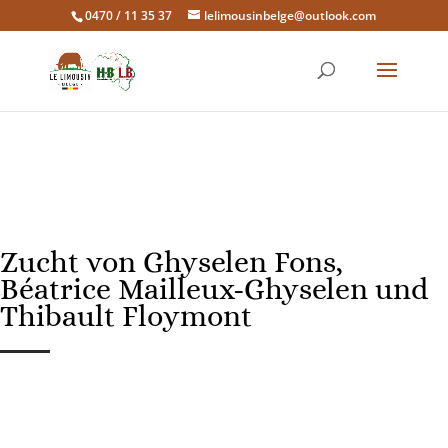
0470 / 11 35 37
lelimousinbelge@outlook.com
Zucht von Ghyselen Fons,
Béatrice Mailleux-Ghyselen und
Thibault Floymont