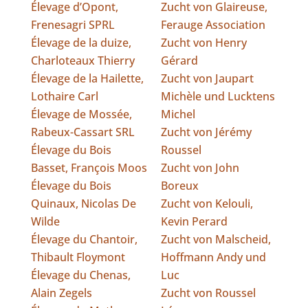
Élevage d’Opont,
Zucht von Glaireuse,
Frenesagri SPRL
Ferauge Association
Élevage de la duize,
Zucht von Henry
Charloteaux Thierry
Gérard
Élevage de la Hailette,
Zucht von Jaupart
Lothaire Carl
Michèle und Lucktens
Élevage de Mossée,
Michel
Rabeux-Cassart SRL
Zucht von Jérémy
Élevage du Bois
Roussel
Basset, François Moos
Zucht von John
Élevage du Bois
Boreux
Quinaux, Nicolas De
Zucht von Kelouli,
Wilde
Kevin Perard
Élevage du Chantoir,
Zucht von Malscheid,
Thibault Floymont
Hoffmann Andy und
Élevage du Chenas,
Luc
Alain Zegels
Zucht von Roussel