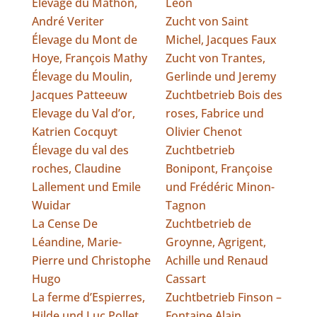
Élevage du Mathon,
Léon
André Veriter
Zucht von Saint
Élevage du Mont de
Michel, Jacques Faux
Hoye, François Mathy
Zucht von Trantes,
Élevage du Moulin,
Gerlinde und Jeremy
Jacques Patteeuw
Zuchtbetrieb Bois des
Elevage du Val d’or,
roses, Fabrice und
Katrien Cocquyt
Olivier Chenot
Élevage du val des
Zuchtbetrieb
roches, Claudine
Bonipont, Françoise
Lallement und Emile
und Frédéric Minon-
Wuidar
Tagnon
La Cense De
Zuchtbetrieb de
Léandine, Marie-
Groynne, Agrigent,
Pierre und Christophe
Achille und Renaud
Hugo
Cassart
La ferme d’Espierres,
Zuchtbetrieb Finson –
Hilde und Luc Pollet
Fontaine Alain