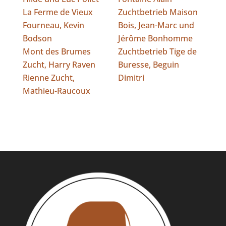
La Ferme de Vieux
Zuchtbetrieb Maison
Fourneau, Kevin
Bois, Jean-Marc und
Bodson
Jérôme Bonhomme
Mont des Brumes
Zuchtbetrieb Tige de
Zucht, Harry Raven
Buresse, Beguin
Rienne Zucht,
Dimitri
Mathieu-Raucoux