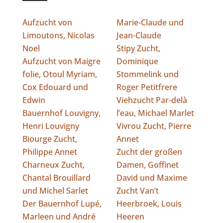
Aufzucht von
Marie-Claude und
Limoutons, Nicolas
Jean-Claude
Noel
Stipy Zucht,
Aufzucht von Maigre
Dominique
folie, Otoul Myriam,
Stommelink und
Cox Edouard und
Roger Petitfrere
Edwin
Viehzucht Par-delà
Bauernhof Louvigny,
l’eau, Michael Marlet
Henri Louvigny
Vivrou Zucht, Pierre
Biourge Zucht,
Annet
Philippe Annet
Zucht der großen
Charneux Zucht,
Damen, Goffinet
Chantal Brouillard
David und Maxime
und Michel Sarlet
Zucht Van’t
Der Bauernhof Lupé,
Heerbroek, Louis
Marleen und André
Heeren