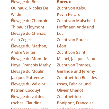
Élevage du Bois
Boreux
Quinaux, Nicolas De
Zucht von Kelouli,
Wilde
Kevin Perard
Élevage du Chantoir,
Zucht von Malscheid,
Thibault Floymont
Hoffmann Andy und
Élevage du Chenas,
Luc
Alain Zegels
Zucht von Roussel
Élevage du Mathon,
Léon
André Veriter
Zucht von Saint
Élevage du Mont de
Michel, Jacques Faux
Hoye, François Mathy
Zucht von Trantes,
Élevage du Moulin,
Gerlinde und Jeremy
Jacques Patteeuw
Zuchtbetrieb Bois des
Elevage du Val d’or,
roses, Fabrice und
Katrien Cocquyt
Olivier Chenot
Élevage du val des
Zuchtbetrieb
roches, Claudine
Bonipont, Françoise