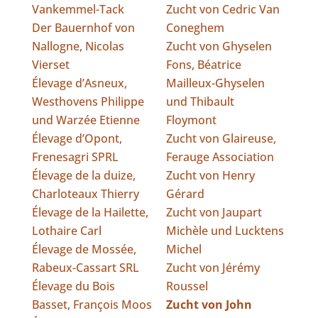
Vankemmel-Tack
Zucht von Cedric Van
Der Bauernhof von
Coneghem
Nallogne, Nicolas
Zucht von Ghyselen
Vierset
Fons, Béatrice
Élevage d’Asneux,
Mailleux-Ghyselen
Westhovens Philippe
und Thibault
und Warzée Etienne
Floymont
Élevage d’Opont,
Zucht von Glaireuse,
Frenesagri SPRL
Ferauge Association
Élevage de la duize,
Zucht von Henry
Charloteaux Thierry
Gérard
Élevage de la Hailette,
Zucht von Jaupart
Lothaire Carl
Michèle und Lucktens
Élevage de Mossée,
Michel
Rabeux-Cassart SRL
Zucht von Jérémy
Élevage du Bois
Roussel
Basset, François Moos
Zucht von John