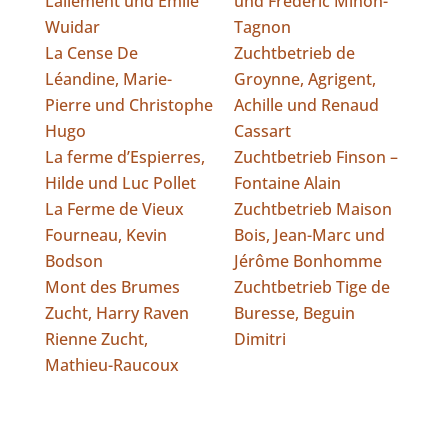
Lallement und Emile
und Frédéric Minon-
Wuidar
Tagnon
La Cense De
Zuchtbetrieb de
Léandine, Marie-
Groynne, Agrigent,
Pierre und Christophe
Achille und Renaud
Hugo
Cassart
La ferme d’Espierres,
Zuchtbetrieb Finson –
Hilde und Luc Pollet
Fontaine Alain
La Ferme de Vieux
Zuchtbetrieb Maison
Fourneau, Kevin
Bois, Jean-Marc und
Bodson
Jérôme Bonhomme
Mont des Brumes
Zuchtbetrieb Tige de
Zucht, Harry Raven
Buresse, Beguin
Rienne Zucht,
Dimitri
Mathieu-Raucoux