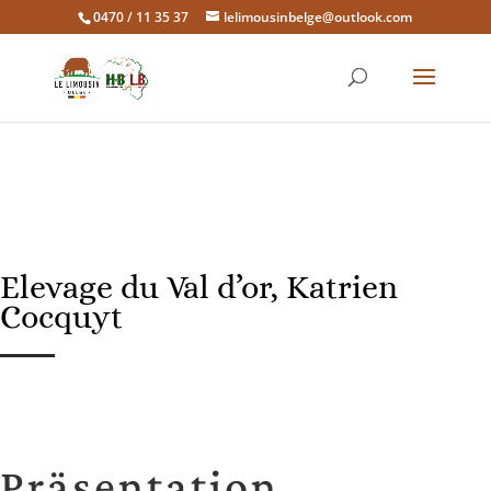
0470 / 11 35 37
lelimousinbelge@outlook.com
Elevage du Val d’or, Katrien
Cocquyt
Präsentation