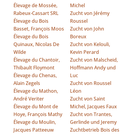
Élevage de Mossée,
Michel
Rabeux-Cassart SRL
Zucht von Jérémy
Élevage du Bois
Roussel
Basset, François Moos
Zucht von John
Élevage du Bois
Boreux
Quinaux, Nicolas De
Zucht von Kelouli,
Wilde
Kevin Perard
Élevage du Chantoir,
Zucht von Malscheid,
Thibault Floymont
Hoffmann Andy und
Élevage du Chenas,
Luc
Alain Zegels
Zucht von Roussel
Élevage du Mathon,
Léon
André Veriter
Zucht von Saint
Élevage du Mont de
Michel, Jacques Faux
Hoye, François Mathy
Zucht von Trantes,
Élevage du Moulin,
Gerlinde und Jeremy
Jacques Patteeuw
Zuchtbetrieb Bois des