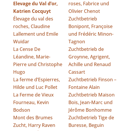
Elevage du Val d’or,
roses, Fabrice und
Katrien Cocquyt
Olivier Chenot
Élevage du val des
Zuchtbetrieb
roches, Claudine
Bonipont, Françoise
Lallement und Emile
und Frédéric Minon-
Wuidar
Tagnon
La Cense De
Zuchtbetrieb de
Léandine, Marie-
Groynne, Agrigent,
Pierre und Christophe
Achille und Renaud
Hugo
Cassart
La ferme d’Espierres,
Zuchtbetrieb Finson –
Hilde und Luc Pollet
Fontaine Alain
La Ferme de Vieux
Zuchtbetrieb Maison
Fourneau, Kevin
Bois, Jean-Marc und
Bodson
Jérôme Bonhomme
Mont des Brumes
Zuchtbetrieb Tige de
Zucht, Harry Raven
Buresse, Beguin