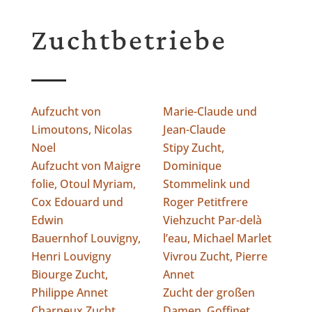
Zuchtbetriebe
Aufzucht von
Marie-Claude und
Limoutons, Nicolas
Jean-Claude
Noel
Stipy Zucht,
Aufzucht von Maigre
Dominique
folie, Otoul Myriam,
Stommelink und
Cox Edouard und
Roger Petitfrere
Edwin
Viehzucht Par-delà
Bauernhof Louvigny,
l’eau, Michael Marlet
Henri Louvigny
Vivrou Zucht, Pierre
Biourge Zucht,
Annet
Philippe Annet
Zucht der großen
Charneux Zucht,
Damen, Goffinet