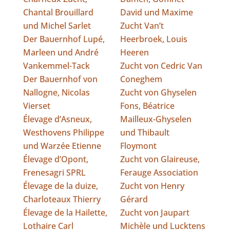
Chantal Brouillard
David und Maxime
und Michel Sarlet
Zucht Van’t
Der Bauernhof Lupé,
Heerbroek, Louis
Marleen und André
Heeren
Vankemmel-Tack
Zucht von Cedric Van
Der Bauernhof von
Coneghem
Nallogne, Nicolas
Zucht von Ghyselen
Vierset
Fons, Béatrice
Élevage d’Asneux,
Mailleux-Ghyselen
Westhovens Philippe
und Thibault
und Warzée Etienne
Floymont
Élevage d’Opont,
Zucht von Glaireuse,
Frenesagri SPRL
Ferauge Association
Élevage de la duize,
Zucht von Henry
Charloteaux Thierry
Gérard
Élevage de la Hailette,
Zucht von Jaupart
Lothaire Carl
Michèle und Lucktens