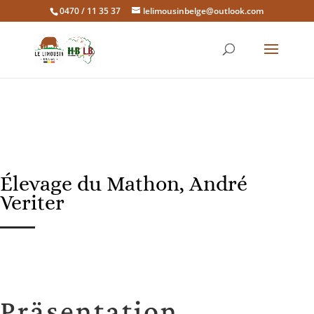
0470 / 11 35 37
lelimousinbelge@outlook.com
Élevage du Mathon, André
Veriter
Präsentation