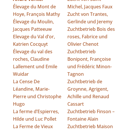
Élevage du Mont de
Michel, Jacques Faux
Hoye, François Mathy
Zucht von Trantes,
Élevage du Moulin,
Gerlinde und Jeremy
Jacques Patteeuw
Zuchtbetrieb Bois des
Elevage du Val d’or,
roses, Fabrice und
Katrien Cocquyt
Olivier Chenot
Élevage du val des
Zuchtbetrieb
roches, Claudine
Bonipont, Françoise
Lallement und Emile
und Frédéric Minon-
Wuidar
Tagnon
La Cense De
Zuchtbetrieb de
Léandine, Marie-
Groynne, Agrigent,
Pierre und Christophe
Achille und Renaud
Hugo
Cassart
La ferme d’Espierres,
Zuchtbetrieb Finson –
Hilde und Luc Pollet
Fontaine Alain
La Ferme de Vieux
Zuchtbetrieb Maison