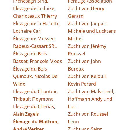
Frenesagri SPRL
Ferauge Association
Élevage de la duize,
Zucht von Henry
Charloteaux Thierry
Gérard
Élevage de la Hailette,
Zucht von Jaupart
Lothaire Carl
Michèle und Lucktens
Élevage de Mossée,
Michel
Rabeux-Cassart SRL
Zucht von Jérémy
Élevage du Bois
Roussel
Basset, François Moos
Zucht von John
Élevage du Bois
Boreux
Quinaux, Nicolas De
Zucht von Kelouli,
Wilde
Kevin Perard
Élevage du Chantoir,
Zucht von Malscheid,
Thibault Floymont
Hoffmann Andy und
Élevage du Chenas,
Luc
Alain Zegels
Zucht von Roussel
Élevage du Mathon,
Léon
André Veriter
Zucht von Saint