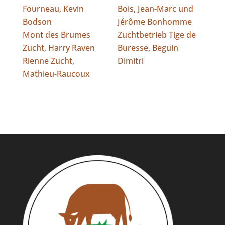
Fourneau, Kevin
Bois, Jean-Marc und
Bodson
Jérôme Bonhomme
Mont des Brumes
Zuchtbetrieb Tige de
Zucht, Harry Raven
Buresse, Beguin
Rienne Zucht,
Dimitri
Mathieu-Raucoux