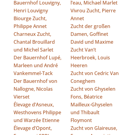
Bauernhof Louvigny,
l’eau, Michael Marlet
Henri Louvigny
Vivrou Zucht, Pierre
Biourge Zucht,
Annet
Philippe Annet
Zucht der großen
Charneux Zucht,
Damen, Goffinet
Chantal Brouillard
David und Maxime
und Michel Sarlet
Zucht Van’t
Der Bauernhof Lupé,
Heerbroek, Louis
Marleen und André
Heeren
Vankemmel-Tack
Zucht von Cedric Van
Der Bauernhof von
Coneghem
Nallogne, Nicolas
Zucht von Ghyselen
Vierset
Fons, Béatrice
Élevage d’Asneux,
Mailleux-Ghyselen
Westhovens Philippe
und Thibault
und Warzée Etienne
Floymont
Élevage d’Opont,
Zucht von Glaireuse,