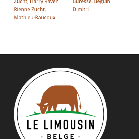
Zucht, Harry Raven
Buresse, Beguin
Rienne Zucht,
Dimitri
Mathieu-Raucoux