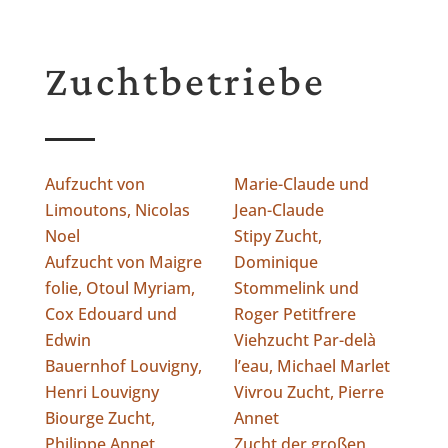
Zuchtbetriebe
Aufzucht von
Marie-Claude und
Limoutons, Nicolas
Jean-Claude
Noel
Stipy Zucht,
Aufzucht von Maigre
Dominique
folie, Otoul Myriam,
Stommelink und
Cox Edouard und
Roger Petitfrere
Edwin
Viehzucht Par-delà
Bauernhof Louvigny,
l’eau, Michael Marlet
Henri Louvigny
Vivrou Zucht, Pierre
Biourge Zucht,
Annet
Philippe Annet
Zucht der großen