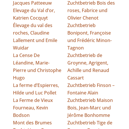
Jacques Patteeuw
Zuchtbetrieb Bois des
Elevage du Val d’or,
roses, Fabrice und
Katrien Cocquyt
Olivier Chenot
Élevage du val des
Zuchtbetrieb
roches, Claudine
Bonipont, Françoise
Lallement und Emile
und Frédéric Minon-
Wuidar
Tagnon
La Cense De
Zuchtbetrieb de
Léandine, Marie-
Groynne, Agrigent,
Pierre und Christophe
Achille und Renaud
Hugo
Cassart
La ferme d’Espierres,
Zuchtbetrieb Finson –
Hilde und Luc Pollet
Fontaine Alain
La Ferme de Vieux
Zuchtbetrieb Maison
Fourneau, Kevin
Bois, Jean-Marc und
Bodson
Jérôme Bonhomme
Mont des Brumes
Zuchtbetrieb Tige de