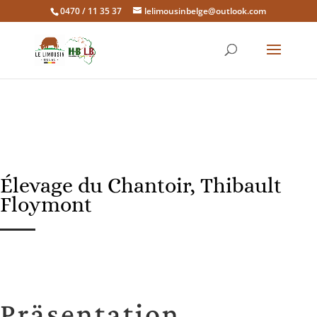
0470 / 11 35 37
lelimousinbelge@outlook.com
Élevage du Chantoir, Thibault
Floymont
Präsentation