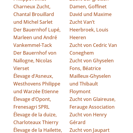
Charneux Zucht,
Damen, Goffinet
Chantal Brouillard
David und Maxime
und Michel Sarlet
Zucht Van’t
Der Bauernhof Lupé,
Heerbroek, Louis
Marleen und André
Heeren
Vankemmel-Tack
Zucht von Cedric Van
Der Bauernhof von
Coneghem
Nallogne, Nicolas
Zucht von Ghyselen
Vierset
Fons, Béatrice
Élevage d’Asneux,
Mailleux-Ghyselen
Westhovens Philippe
und Thibault
und Warzée Etienne
Floymont
Élevage d’Opont,
Zucht von Glaireuse,
Frenesagri SPRL
Ferauge Association
Élevage de la duize,
Zucht von Henry
Charloteaux Thierry
Gérard
Élevage de la Hailette,
Zucht von Jaupart