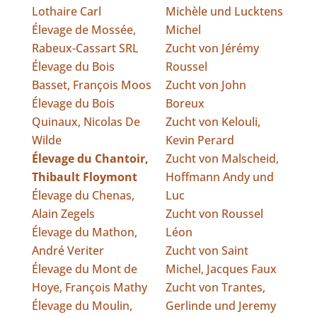
Lothaire Carl
Michèle und Lucktens
Élevage de Mossée,
Michel
Rabeux-Cassart SRL
Zucht von Jérémy
Élevage du Bois
Roussel
Basset, François Moos
Zucht von John
Élevage du Bois
Boreux
Quinaux, Nicolas De
Zucht von Kelouli,
Wilde
Kevin Perard
Élevage du Chantoir,
Zucht von Malscheid,
Thibault Floymont
Hoffmann Andy und
Élevage du Chenas,
Luc
Alain Zegels
Zucht von Roussel
Élevage du Mathon,
Léon
André Veriter
Zucht von Saint
Élevage du Mont de
Michel, Jacques Faux
Hoye, François Mathy
Zucht von Trantes,
Élevage du Moulin,
Gerlinde und Jeremy